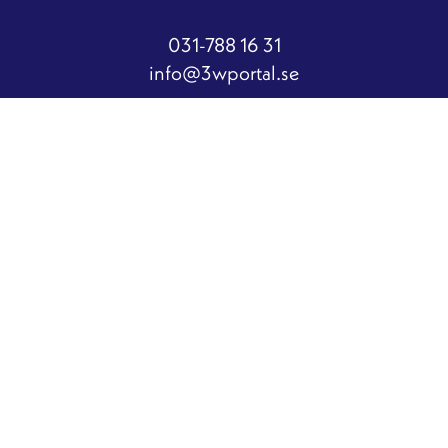
031-788 16 31
info@3wportal.se
Fashion House
Göteborgsvägen 89
431 30 Mölndal
© 2026 3wPortal AB