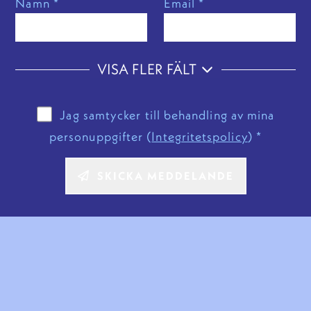
Namn *
Email *
VISA FLER FÄLT
GÖM FÄLT
Hemsida
Telefon
Jag samtycker till behandling av mina
personuppgifter (
Integritetspolicy
) *
Företag
Organisationsnr.
SKICKA MEDDELANDE
Intresserad av offert