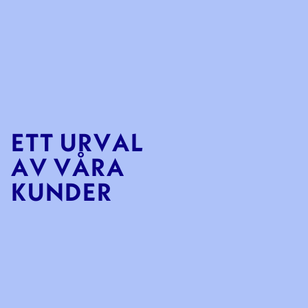
E
T
T
U
R
V
A
L
A
V
V
Å
R
A
K
U
N
D
E
R