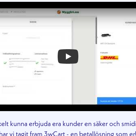
kelt kunna erbjuda era kunder en säker och smid
har vi tagit fram 3wCart - en betallösning som e