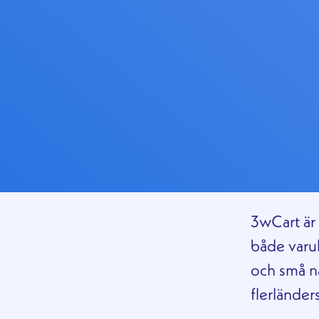
3wCart är
både varuk
och små nä
flerländer