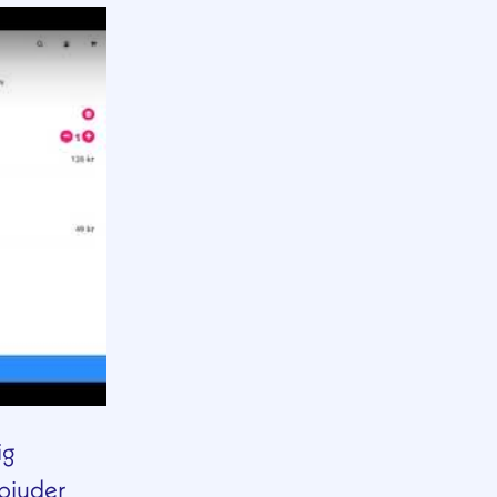
ig
rbjuder