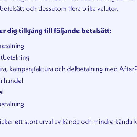
a betalsätt och dessutom flera olika valutor.
r dig tillgång till följande betalsätt:
betalning
ktbetalning
ura, kampanjfaktura och delbetalning med AfterP
h handel
al
betalning
äcker ett stort urval av kända och mindre kända k