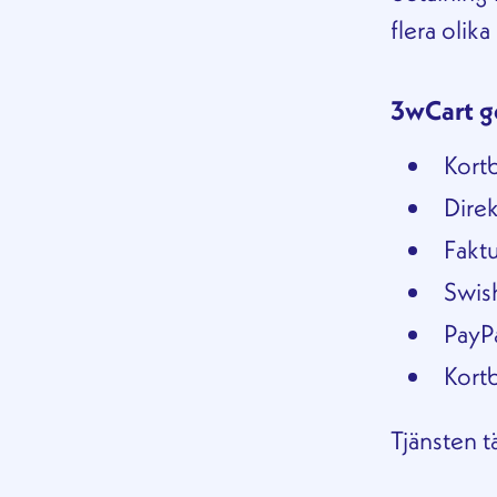
flera olik
3wCart ge
Kort
Dire
Fakt
Swis
PayP
Kort
Tjänsten t