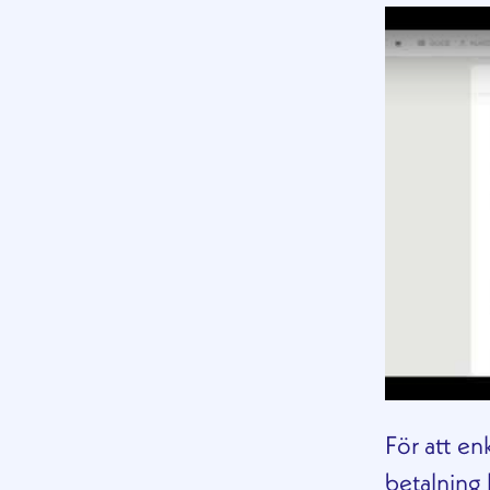
Play
För att en
betalning 