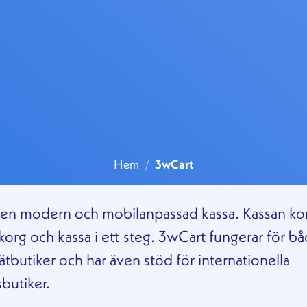
Hem
/
3wCart
 en modern och mobilanpassad kassa. Kassan k
org och kassa i ett steg. 3wCart fungerar för bå
tbutiker och har även stöd för internationella
sbutiker.