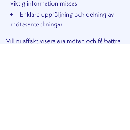
viktig information missas
Enklare uppföljning och delning av
mötesanteckningar
Vill ni effektivisera era möten och få bättre
dokumentation? Kontakta oss så berättar vi
mer om hur vår AI-tjänst för
mötestranskribering kan hjälpa er!
031-788 16 31