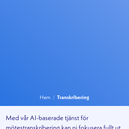
Hem
/
Transkribering
Med vår AI-baserade tjänst för
mötestranskribering kan ni fokusera fullt ut