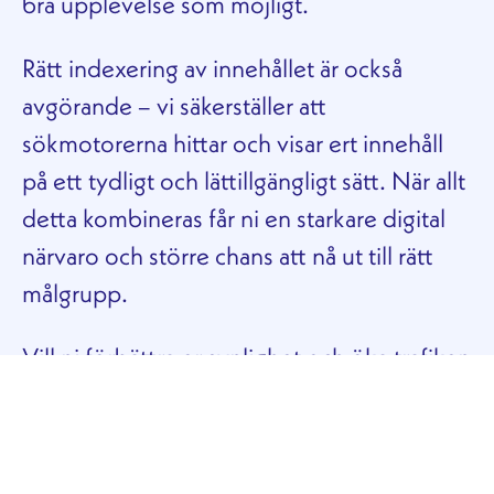
bra upplevelse som möjligt.
Rätt indexering av innehållet är också
avgörande – vi säkerställer att
sökmotorerna hittar och visar ert innehåll
på ett tydligt och lättillgängligt sätt. När allt
detta kombineras får ni en starkare digital
närvaro och större chans att nå ut till rätt
målgrupp.
Vill ni förbättra er synlighet och öka trafiken
till er hemsida?
Kontakta oss
så berättar vi
mer om hur vi kan hjälpa er med SEO!