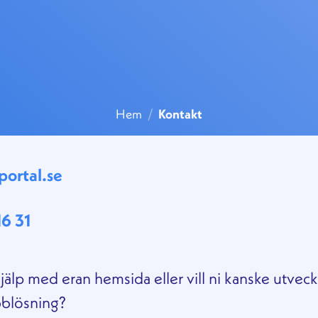
Hem
/
Kontakt
ortal.se
16 31
älp med eran hemsida eller vill ni kanske utveck
blösning?