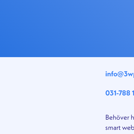
info@3wp
031-788 
Behöver hj
smart web