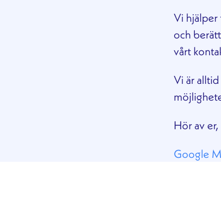
Vi hjälper
och berät
vårt konta
Vi är allt
möjlighete
Hör av er,
Google Ma