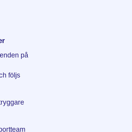
er
renden på
ch följs
 tryggare
pportteam