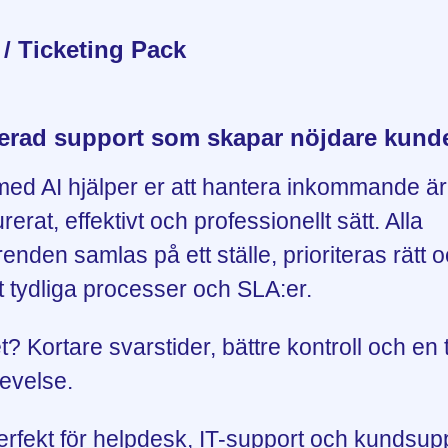
/ Ticketing Pack
rerad support som skapar nöjdare kund
med AI hjälper er att hantera inkommande ä
urerat, effektivt och professionellt sätt. Alla
enden samlas på ett ställe, prioriteras rätt o
t tydliga processer och SLA:er.
t? Kortare svarstider, bättre kontroll och en
evelse.
erfekt för helpdesk, IT-support och kundsu