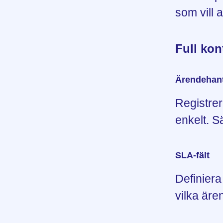
som vill 
Full kon
Ärendehant
Registrer
enkelt. Sä
SLA-fält
Definiera
vilka äre